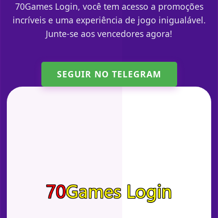
70Games Login, você tem acesso a promoções
incríveis e uma experiência de jogo inigualável.
Junte-se aos vencedores agora!
SEGUIR NO TELEGRAM