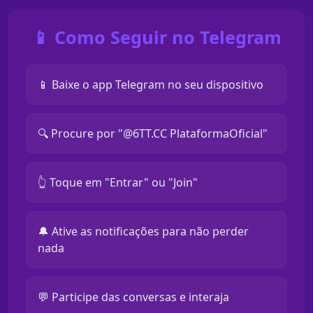
📱 Como Seguir no Telegram
📱 Baixe o app Telegram no seu dispositivo
🔍 Procure por "@6TT.CC PlataformaOficial"
👆 Toque em "Entrar" ou "Join"
🔔 Ative as notificações para não perder
nada
💬 Participe das conversas e interaja