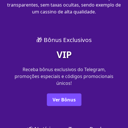
transparentes, sem taxas ocultas, sendo exemplo de
um cassino de alta qualidade.
🎁 Bônus Exclusivos
VIP
Receba bônus exclusivos do Telegram,
promoções especiais e códigos promocionais
únicos!
Ver Bônus