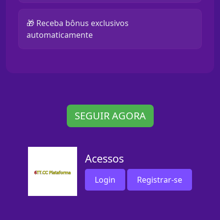
🎁 Receba bônus exclusivos
automaticamente
SEGUIR AGORA
Acessos
Login
Registrar-se