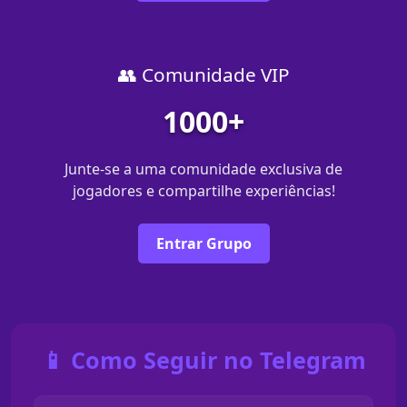
👥 Comunidade VIP
1000+
Junte-se a uma comunidade exclusiva de
jogadores e compartilhe experiências!
Entrar Grupo
📱 Como Seguir no Telegram