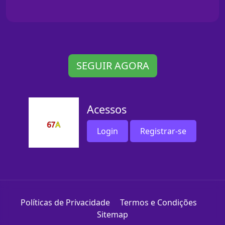
SEGUIR AGORA
Acessos
Login
Registrar-se
Políticas de Privacidade
Termos e Condições
Sitemap