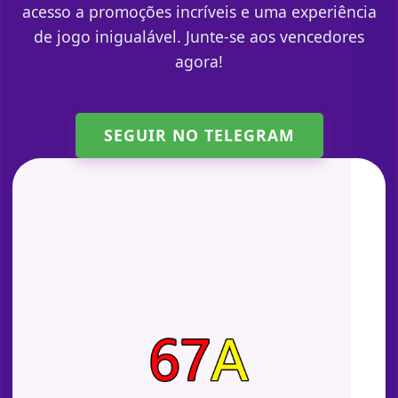
acesso a promoções incríveis e uma experiência
de jogo inigualável. Junte-se aos vencedores
agora!
SEGUIR NO TELEGRAM