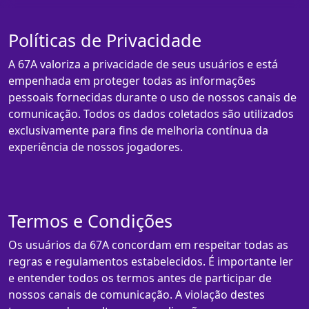
Políticas de Privacidade
A 67A valoriza a privacidade de seus usuários e está
empenhada em proteger todas as informações
pessoais fornecidas durante o uso de nossos canais de
comunicação. Todos os dados coletados são utilizados
exclusivamente para fins de melhoria contínua da
experiência de nossos jogadores.
Termos e Condições
Os usuários da 67A concordam em respeitar todas as
regras e regulamentos estabelecidos. É importante ler
e entender todos os termos antes de participar de
nossos canais de comunicação. A violação destes