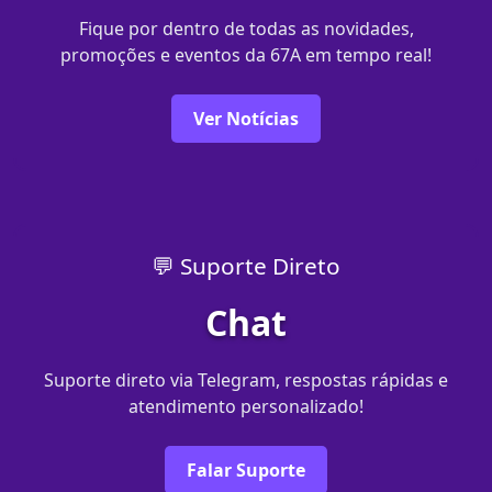
Fique por dentro de todas as novidades,
promoções e eventos da 67A em tempo real!
Ver Notícias
💬 Suporte Direto
Chat
Suporte direto via Telegram, respostas rápidas e
atendimento personalizado!
Falar Suporte