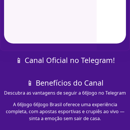
📱 Canal Oficial no Telegram!
📱 Benefícios do Canal
Descubra as vantagens de seguir a 66Jogo no Telegram
A 66Jogo 66Jogo Brasil oferece uma experiência
completa, com apostas esportivas e crupiês ao vivo —
sinta a emoção sem sair de casa.