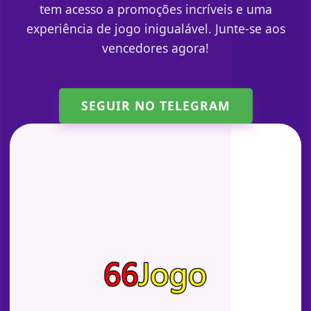
tem acesso a promoções incríveis e uma
experiência de jogo inigualável. Junte-se aos
vencedores agora!
SEGUIR NO TELEGRAM