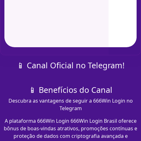
📱 Canal Oficial no Telegram!
📱 Benefícios do Canal
Descubra as vantagens de seguir a 666Win Login no
Telegram
A plataforma 666Win Login 666Win Login Brasil oferece
bônus de boas-vindas atrativos, promoções contínuas e
proteção de dados com criptografia avançada e