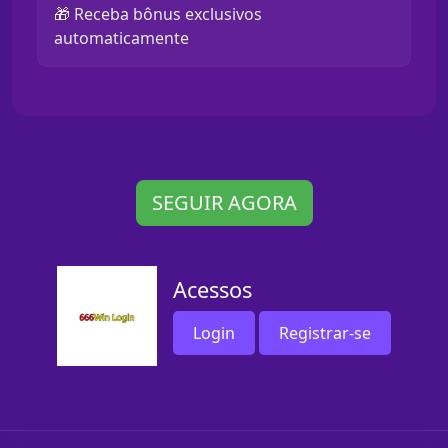
🎁 Receba bônus exclusivos
automaticamente
SEGUIR AGORA
Acessos
Login
Registrar-se