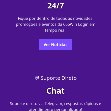
24/7
Fique por dentro de todas as novidades,
promoções e eventos da 666Win Login em
tempo real!
Ver Notícias
💬 Suporte Direto
Chat
Suporte direto via Telegram, respostas rápidas e
atendimento personalizado!