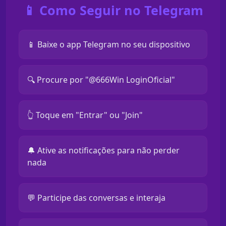
📱 Como Seguir no Telegram
📱 Baixe o app Telegram no seu dispositivo
🔍 Procure por "@666Win LoginOficial"
👆 Toque em "Entrar" ou "Join"
🔔 Ative as notificações para não perder
nada
💬 Participe das conversas e interaja