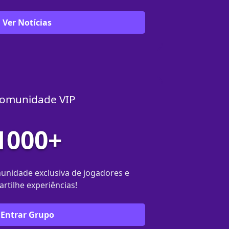
Ver Notícias
Comunidade VIP
1000+
unidade exclusiva de jogadores e
rtilhe experiências!
Entrar Grupo