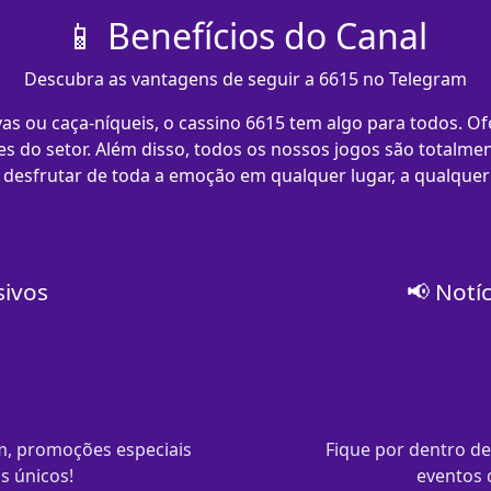
📱 Benefícios do Canal
Descubra as vantagens de seguir a 6615 no Telegram
vas ou caça-níqueis, o cassino 6615 tem algo para todos. O
s do setor. Além disso, todos os nossos jogos são totalmen
 desfrutar de toda a emoção em qualquer lugar, a qualquer 
sivos
📢 Notí
m, promoções especiais
Fique por dentro d
s únicos!
eventos 