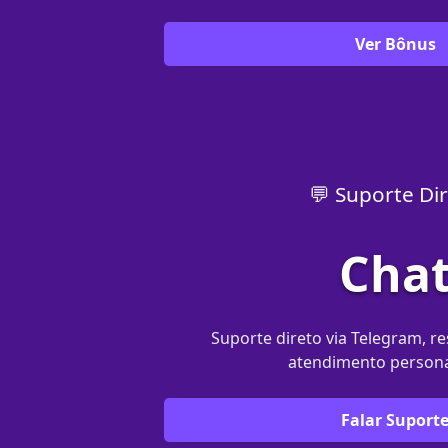
Ver Bônus
💬 Suporte Di
Cha
Suporte direto via Telegram, r
atendimento persona
Falar Suport