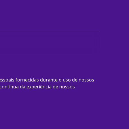
essoais fornecidas durante o uso de nossos
 contínua da experiência de nossos