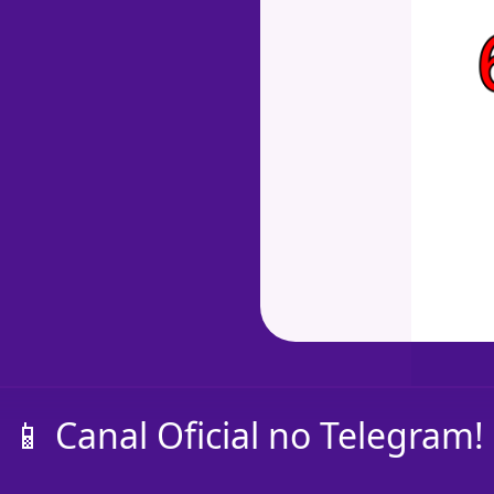
📱 Canal Oficial no Telegram!