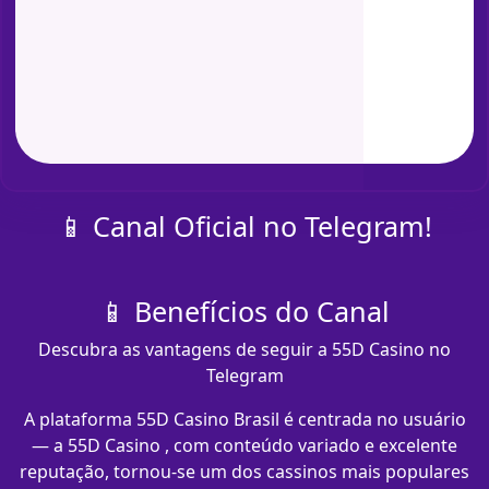
📱 Canal Oficial no Telegram!
📱 Benefícios do Canal
Descubra as vantagens de seguir a 55D Casino no
Telegram
A plataforma 55D Casino Brasil é centrada no usuário
— a 55D Casino , com conteúdo variado e excelente
reputação, tornou-se um dos cassinos mais populares