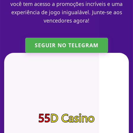
você tem acesso a promoções incríveis e uma
experiência de jogo inigualável. Junte-se aos
vencedores agora!
SEGUIR NO TELEGRAM