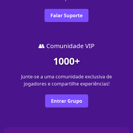
Falar Suporte
👥 Comunidade VIP
1000+
Junte-se a uma comunidade exclusiva de
jogadores e compartilhe experiências!
Entrar Grupo