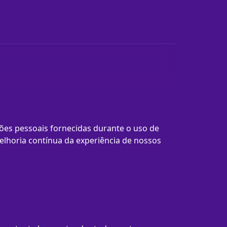
ões pessoais fornecidas durante o uso de
elhoria contínua da experiência de nossos