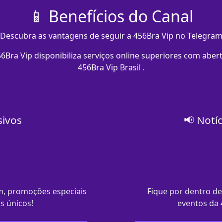
📱 Benefícios do Canal
Descubra as vantagens de seguir a 456Bra Vip no Telegra
56Bra Vip disponibiliza serviços online superiores com abert
456Bra Vip Brasil .
sivos
📢 Notí
m, promoções especiais
Fique por dentro d
s únicos!
eventos da 