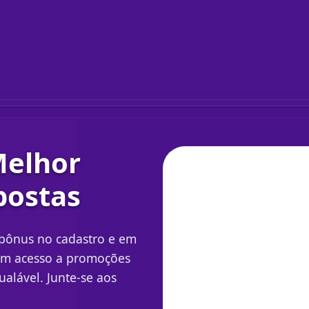
Melhor
postas
 bônus no cadastro e em
tem acesso a promoções
ualável. Junte-se aos