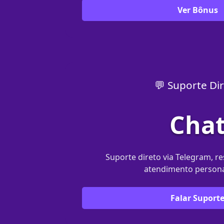
Ver Bônus
💬 Suporte Di
Cha
Suporte direto via Telegram, r
atendimento persona
Falar Suport