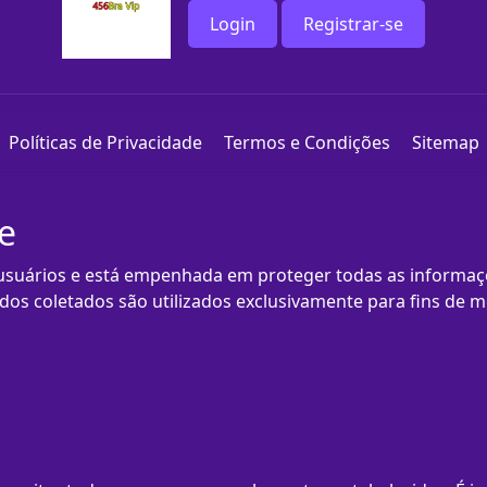
Login
Registrar-se
Políticas de Privacidade
Termos e Condições
Sitemap
de
s usuários e está empenhada em proteger todas as informaç
os coletados são utilizados exclusivamente para fins de m