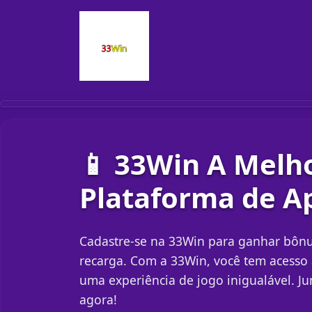
📱 33Win A Melh
Plataforma de A
Cadastre-se na 33Win para ganhar bônu
recarga. Com a 33Win, você tem acesso 
uma experiência de jogo inigualável. J
agora!