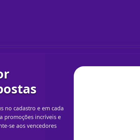
or
postas
s no cadastro e em cada
a promoções incríveis e
unte-se aos vencedores