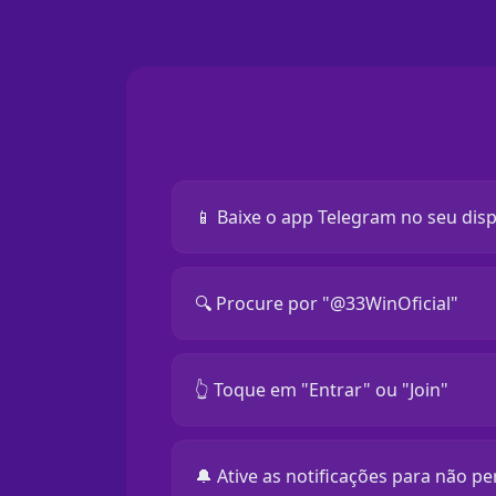
📱 Baixe o app Telegram no seu disp
🔍 Procure por "@33WinOficial"
👆 Toque em "Entrar" ou "Join"
🔔 Ative as notificações para não p