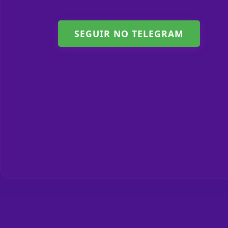
SEGUIR NO TELEGRAM