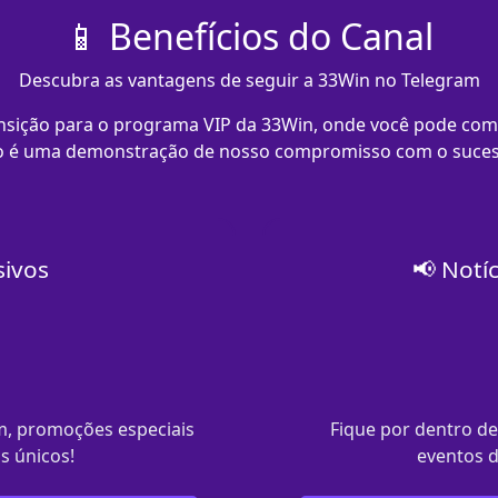
📱 Benefícios do Canal
Descubra as vantagens de seguir a 33Win no Telegram
ição para o programa VIP da 33Win, onde você pode começ
ito é uma demonstração de nosso compromisso com o suces
sivos
📢 Notí
m, promoções especiais
Fique por dentro d
s únicos!
eventos d