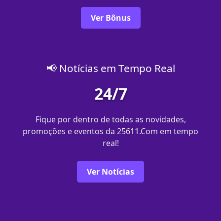
Ver Bônus
📢 Notícias em Tempo Real
24/7
Fique por dentro de todas as novidades,
promoções e eventos da 25611.Com em tempo
real!
Ver Notícias