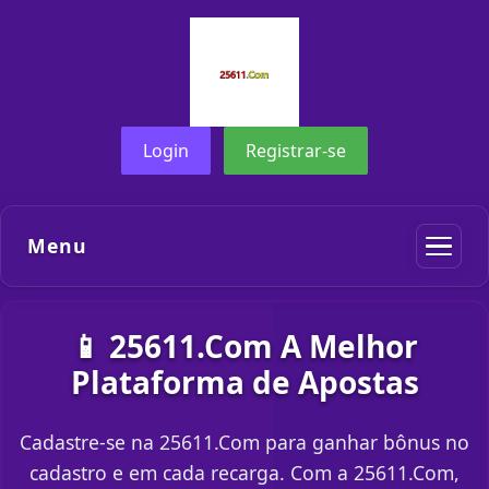
Login
Registrar-se
Menu
📱 25611.Com A Melhor
Plataforma de Apostas
Cadastre-se na 25611.Com para ganhar bônus no
cadastro e em cada recarga. Com a 25611.Com,