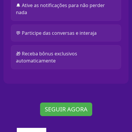
🔔 Ative as notificações para não perder
nada
💬 Participe das conversas e interaja
🎁 Receba bônus exclusivos
automaticamente
SEGUIR AGORA