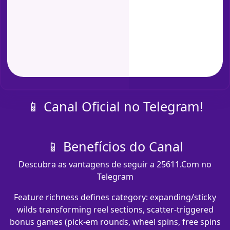
📱 Canal Oficial no Telegram!
📱 Benefícios do Canal
Descubra as vantagens de seguir a 25611.Com no
Telegram
Feature richness defines category: expanding/sticky
wilds transforming reel sections, scatter-triggered
bonus games (pick-em rounds, wheel spins, free spins