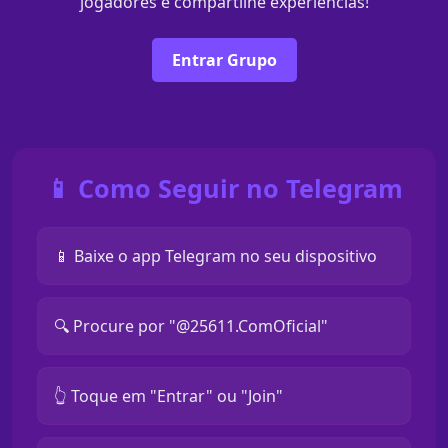
jogadores e compartilhe experiências!
Entrar Grupo
📱 Como Seguir no Telegram
📱 Baixe o app Telegram no seu dispositivo
🔍 Procure por "@25611.ComOficial"
👆 Toque em "Entrar" ou "Join"